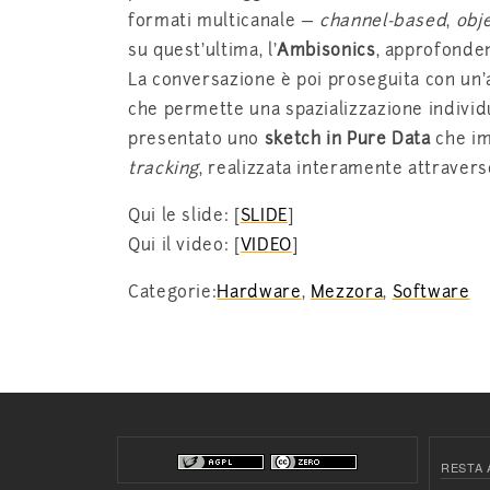
formati multicanale —
channel-based
,
obj
su quest’ultima, l’
Ambisonics
, approfondend
La conversazione è poi proseguita con un’
che permette una spazializzazione individu
presentato uno
sketch in Pure Data
che i
tracking
, realizzata interamente attraver
Qui le slide: [
SLIDE
]
Qui il video: [
VIDEO
]
Categorie:
Hardware
,
Mezzora
,
Software
RESTA 