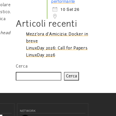
performante
colare
10 Set 26
stico.
ica
Articoli recenti
n
head
Mezz’ora d’Amicizia: Docker in
breve
LinuxDay 2026: Call for Papers
LinuxDay 2026
Cerca
Cerca
NETWORK