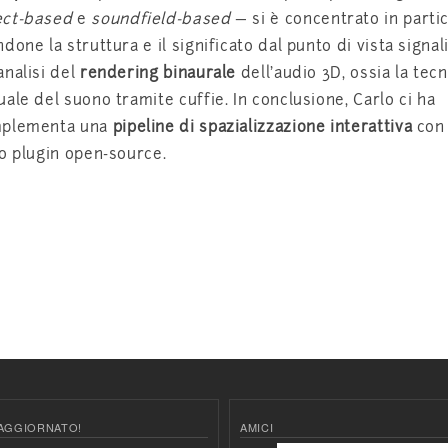
ect-based
e
soundfield-based
— si è concentrato in parti
one la struttura e il significato dal punto di vista signali
analisi del
rendering binaurale
dell’audio 3D, ossia la tecn
ale del suono tramite cuffie. In conclusione, Carlo ci ha
mplementa una
pipeline di spazializzazione interattiva
co
so plugin open-source.
AGGIORNATO!
AMICI